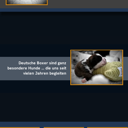
Vahile von
Avalon-Acani von
Unsere Hunde
Exkalibur
Callandor
Hier sind die aktuellsten
Menü
Informationen